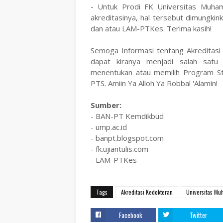
- Untuk Prodi FK Universitas Muha
akreditasinya, hal tersebut dimungki
dan atau LAM-PTKes. Terima kasih!
Semoga Informasi tentang Akreditasi
dapat kiranya menjadi salah satu
menentukan atau memilih Program St
PTS. Amiin Ya Alloh Ya Robbal 'Alamin!
Sumber:
- BAN-PT Kemdikbud
- ump.ac.id
- banpt.blogspot.com
- fk.ujiantulis.com
- LAM-PTKes
Tags
Akreditasi Kedokteran
Universitas M
Facebook
Twitter