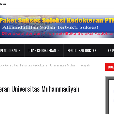
leksi
 PENDIDIKAN
UJIAN KEDOKTERAN
PENDIDIKAN DOKTER
FK 
to
Akreditasi Fakultas Kedokteran Universitas Muhammadiyah
BUK
teran Universitas Muhammadiyah