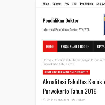
About
Contact
FKG
FKU
Pendidikan
Soal Se
Pendidikan Dokter
Informasi Pendidikan Dokter PTN/PTS
HOME
PERGURUAN TINGGI
BIAYA
Home
Universitas Muhammadiyah Purwoker
Purwokerto Tahun 2019
UNIVERSITAS MUHAMMADIYAH PURWOKERTO
Akreditasi Fakultas Kedok
Purwokerto Tahun 2019
Online Consultant
8:58 AM