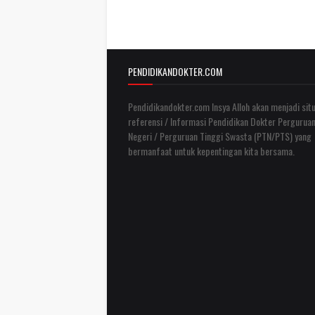
PENDIDIKANDOKTER.COM
Pendidikandokter.com Insya Alloh akan menjadi situ
referensi / Informasi Pendidikan Dokter Perguruan
Negeri / Perguruan Tinggi Swasta (PTN/PTS) yang
bermanfaat untuk kepentingan kita bersama.