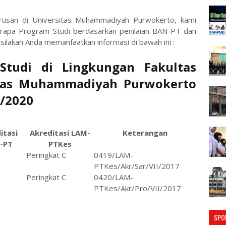
urusan di Universitas Muhammadiyah Purwokerto, kami
berapa Program Studi berdasarkan penilaian BAN-PT dan
ilakan Anda memanfaatkan informasi di bawah ini :
Studi di Lingkungan Fakultas
itas Muhammadiyah Purwokerto
/2020
itasi
Akreditasi LAM-
Keterangan
-PT
PTKes
Peringkat C
0419/LAM-
PTKes/Akr/Sar/VII/2017
Peringkat C
0420/LAM-
PTKes/Akr/Pro/VII/2017
SPO