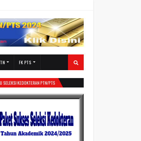
PTN
FK PTS
U SELEKSI KEDOKTERAN PTN/PTS