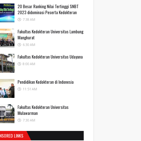
20 Besar Ranking Nilai Tertinggi SNBT
2023 didominasi Peserta Kedokteran
7:38 AM
Fakultas Kedokteran Universitas Lambung
Mangkurat
6:30 AM
Fakultas Kedokteran Universitas Udayana
8:00 AM
Pendidikan Kedokteran di Indonesia
11:51 AM
Fakultas Kedokteran Universitas
Mulawarman
7:30 AM
NSORED LINKS