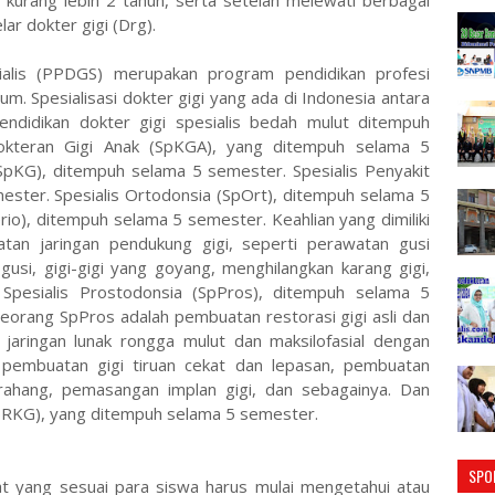
 kurang lebih 2 tahun, serta setelah melewati berbagai
ar dokter gigi (Drg).
sialis (PPDGS) merupakan program pendidikan profesi
mum. Spesialisasi dokter gigi yang ada di Indonesia antara
endidikan dokter gigi spesialis bedah mulut ditempuh
okteran Gigi Anak (SpKGA), yang ditempuh selama 5
(SpKG), ditempuh selama 5 semester. Spesialis Penyakit
ster. Spesialis Ortodonsia (SpOrt), ditempuh selama 5
rio), ditempuh selama 5 semester. Keahlian yang dimiliki
tan jaringan pendukung gigi, seperti perawatan gusi
usi, gigi-gigi yang goyang, menghilangkan karang gigi,
 Spesialis Prostodonsia (SpPros), ditempuh selama 5
 seorang SpPros adalah pembuatan restorasi gigi asli dan
 jaringan lunak rongga mulut dan maksilofasial dengan
n pembuatan gigi tiruan cekat dan lepasan, pembuatan
ahang, pemasangan implan gigi, dan sebagainya. Dan
(SpRKG), yang ditempuh selama 5 semester.
SPO
at yang sesuai para siswa harus mulai mengetahui atau