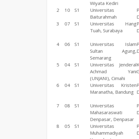
Wiyata Kediri
2
10
S1
Universitas
P
Baiturahmah
D
3
07
S1
Universitas Hang
P
Tuah, Surabaya
D
4
06
S1
Universitas Islam
P
Sultan Agung,
D
Semarang
5
04
S1
Universitas Jenderal
Achmad Yani
G
(UNJANI), Cimahi
6
04
S1
Universitas Kristen
P
Maranatha, Bandung
D
7
08
S1
Universitas
P
Mahasaraswati
D
Denpasar, Denpasar
8
05
S1
Universitas
P
Muhammadiyah
D