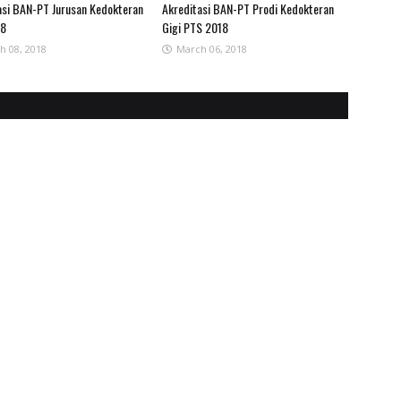
asi BAN-PT Jurusan Kedokteran
Akreditasi BAN-PT Prodi Kedokteran
18
Gigi PTS 2018
h 08, 2018
March 06, 2018