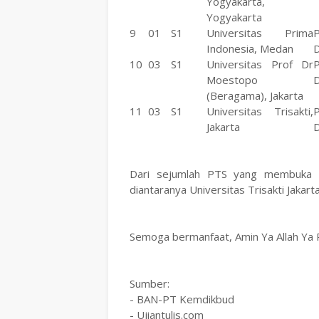
Yogyakarta,
Yogyakarta
9
01
S1
Universitas Prima
P
Indonesia, Medan
D
10
03
S1
Universitas Prof Dr
P
Moestopo
D
(Beragama), Jakarta
11
03
S1
Universitas Trisakti,
P
Jakarta
D
Dari sejumlah PTS yang membuka pr
diantaranya Universitas Trisakti Jakart
Semoga bermanfaat, Amin Ya Allah Ya 
Sumber:
- BAN-PT Kemdikbud
- Ujiantulis.com