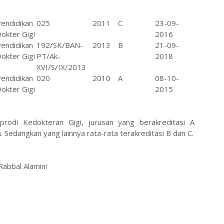
endidikan
025
2011
C
23-09-
okter Gigi
2016
endidikan
192/SK/BAN-
2013
B
21-09-
okter Gigi
PT/Ak-
2018
XVI/S/IX/2013
endidikan
020
2010
A
08-10-
okter Gigi
2015
odi Kedokteran Gigi, jurusan yang berakreditasi A
a. Sedangkan yang lainnya rata-rata terakreditasi B dan C.
Rabbal Alamin!