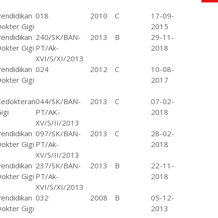
endidikan
018
2010
C
17-09-
okter Gigi
2015
endidikan
240/SK/BAN-
2013
B
29-11-
okter Gigi
PT/Ak-
2018
XVI/S/XI/2013
endidikan
024
2012
C
10-08-
okter Gigi
2017
Kedokteran
044/SK/BAN-
2013
C
07-02-
igi
PT/AK-
2018
XV/S/II/2013
endidikan
097/SK/BAN-
2013
C
28-02-
okter Gigi
PT/Ak-
2018
XV/S/II/2013
endidikan
237/SK/BAN-
2013
B
22-11-
okter Gigi
PT/Ak-
2018
XVI/S/XI/2013
endidikan
032
2008
B
05-12-
okter Gigi
2013