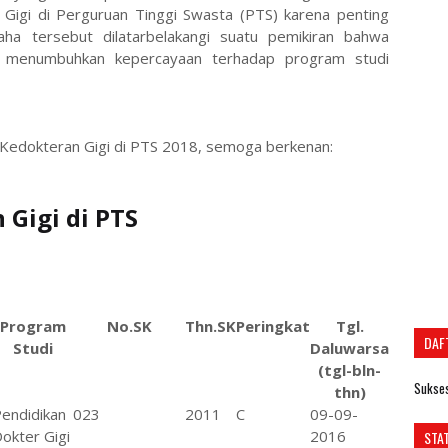
Gigi di Perguruan Tinggi Swasta (PTS) karena penting
aha tersebut dilatarbelakangi suatu pemikiran bahwa
an menumbuhkan kepercayaan terhadap program studi
i Kedokteran Gigi di PTS 2018, semoga berkenan:
 Gigi di PTS
Program
No.SK
Thn.SK
Peringkat
Tgl.
DAF
Studi
Daluwarsa
(tgl-bln-
Sukses
thn)
endidikan
023
2011
C
09-09-
okter Gigi
2016
STA