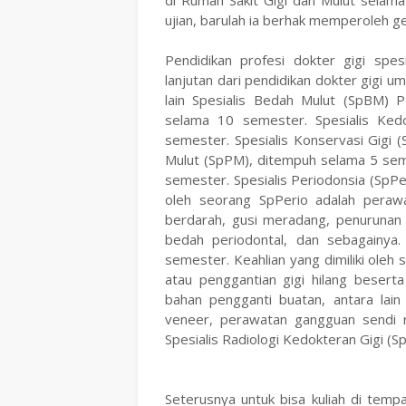
di Rumah Sakit Gigi dan Mulut selama
ujian, barulah ia berhak memperoleh gel
Pendidikan profesi dokter gigi spe
lanjutan dari pendidikan dokter gigi u
lain Spesialis Bedah Mulut (SpBM) P
selama 10 semester. Spesialis Ked
semester. Spesialis Konservasi Gigi 
Mulut (SpPM), ditempuh selama 5 seme
semester. Spesialis Periodonsia (SpPe
oleh seorang SpPerio adalah perawa
berdarah, gusi meradang, penurunan g
bedah periodontal, dan sebagainya.
semester. Keahlian yang dimiliki oleh
atau penggantian gigi hilang beserta
bahan pengganti buatan, antara lai
veneer, perawatan gangguan sendi r
Spesialis Radiologi Kedokteran Gigi 
Seterusnya untuk bisa kuliah di temp