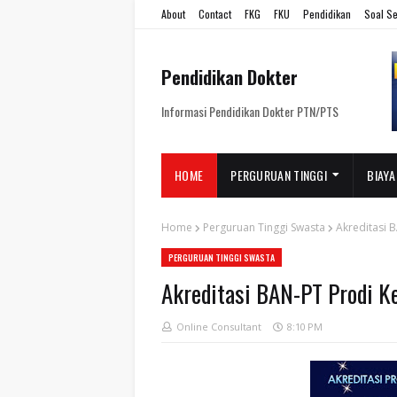
About
Contact
FKG
FKU
Pendidikan
Soal Se
Pendidikan Dokter
Informasi Pendidikan Dokter PTN/PTS
HOME
PERGURUAN TINGGI
BIAYA
Home
Perguruan Tinggi Swasta
Akreditasi 
PERGURUAN TINGGI SWASTA
Akreditasi BAN-PT Prodi K
Online Consultant
8:10 PM