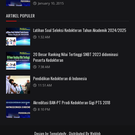
January 10, 2015
ARTIKEL POPULER
Latihan Soal Seleksi Kedokteran Tahun Akademik 2024/2025
1:32 AM
20 Besar Ranking Nilai Tertinggi SNBT 2023 didominasi
Peserta Kedokteran
7:38 AM
Pendidikan Kedokteran di Indonesia
11:51 AM
Akreditasi BAN-PT Prodi Kedokteran Gigi PTS 2018
8:10 PM
Design by
Templateify
. Distributed By
Weblyb