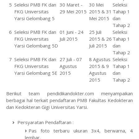
5
Seleksi PMB FK dan
30 Maret -
30 Mei
Seleksi
FKG Universitas
29 Mei 2015
2015 & 31
Tahap 1
Yarsi Gelombang 5
Mei 2015
dan
Tahap 2
6
Seleksi PMB FK dan
01 Juni - 24
25 Juli
Seleksi
FKG Universitas
Juli 2015
2015 & 26
Tahap 1
Yarsi Gelombang 5D
Juli 2015
dan
Tahap 2
7
Seleksi PMB FK dan
27 Juli - 07
8 Agustus
Seleksi
FKG Universitas
Agustus
2015 & 9
Tahap 1
Yarsi Gelombang 5E
2015
Agustus
dan
2015
Tahap 2
Berikut team pendidikandokter.com menyampaikan
berbagai hal terkait pendaftaran PMB Fakultas Kedokteran
dan Kedokteran Gigi Universitas Yarsi.
Persyaratan Pendaftaran :
Pas foto terbaru ukuran 3x4, berwarna, 4
lembar.