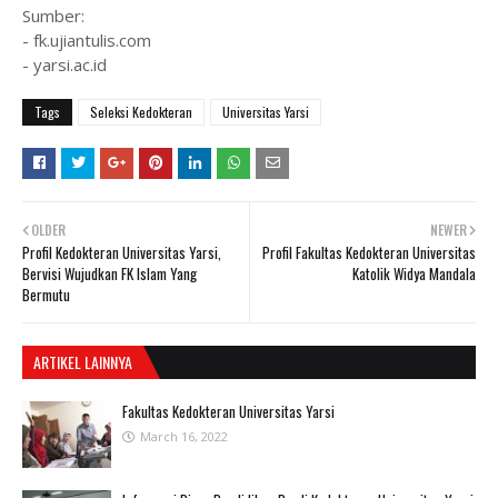
Sumber:
- fk.ujiantulis.com
- yarsi.ac.id
Tags
Seleksi Kedokteran
Universitas Yarsi
OLDER
NEWER
Profil Kedokteran Universitas Yarsi,
Profil Fakultas Kedokteran Universitas
Bervisi Wujudkan FK Islam Yang
Katolik Widya Mandala
Bermutu
ARTIKEL LAINNYA
Fakultas Kedokteran Universitas Yarsi
March 16, 2022