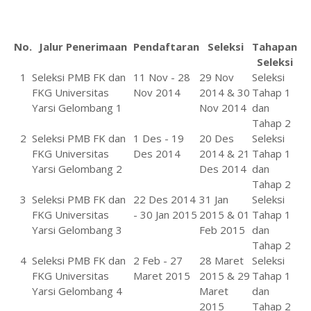
No.
Jalur Penerimaan
Pendaftaran
Seleksi
Tahapan
Seleksi
1
Seleksi PMB FK dan
11 Nov - 28
29 Nov
Seleksi
FKG Universitas
Nov 2014
2014 & 30
Tahap 1
Yarsi Gelombang 1
Nov 2014
dan
Tahap 2
2
Seleksi PMB FK dan
1 Des - 19
20 Des
Seleksi
FKG Universitas
Des 2014
2014 & 21
Tahap 1
Yarsi Gelombang 2
Des 2014
dan
Tahap 2
3
Seleksi PMB FK dan
22 Des 2014
31 Jan
Seleksi
FKG Universitas
- 30 Jan 2015
2015 & 01
Tahap 1
Yarsi Gelombang 3
Feb 2015
dan
Tahap 2
4
Seleksi PMB FK dan
2 Feb - 27
28 Maret
Seleksi
FKG Universitas
Maret 2015
2015 & 29
Tahap 1
Yarsi Gelombang 4
Maret
dan
2015
Tahap 2