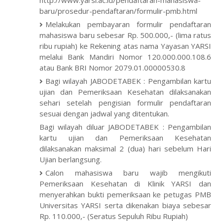
http://www.yarsi.ac.id/pendaftaran-mahasiswa-
baru/prosedur-pendaftaran/formulir-pmb.html
Melakukan pembayaran formulir pendaftaran
mahasiswa baru sebesar Rp. 500.000,- (lima ratus
ribu rupiah) ke Rekening atas nama Yayasan YARSI
melalui Bank Mandiri Nomor 120.000.000.108.6
atau Bank BRI Nomor 2079.01.00000530.8
Bagi wilayah JABODETABEK : Pengambilan kartu
ujian dan Pemeriksaan Kesehatan dilaksanakan
sehari setelah pengisian formulir pendaftaran
sesuai dengan jadwal yang ditentukan.
Bagi wilayah diluar JABODETABEK : Pengambilan
kartu ujian dan Pemeriksaan Kesehatan
dilaksanakan maksimal 2 (dua) hari sebelum Hari
Ujian berlangsung.
Calon mahasiswa baru wajib mengikuti
Pemeriksaan Kesehatan di Klinik YARSI dan
menyerahkan bukti pemeriksaan ke petugas PMB
Universitas YARSI serta dikenakan biaya sebesar
Rp. 110.000,- (Seratus Sepuluh Ribu Rupiah)