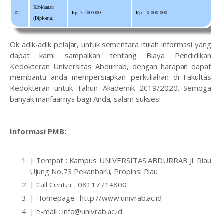
Kebidanan
02
Rp. 3.500.000
Rp. 10.000.000
(Diploma)
Ok adik-adik pelajar, untuk sementara itulah informasi yang
dapat kami sampaikan tentang Biaya Pendidikan
Kedokteran Universitas Abdurrab, dengan harapan dapat
membantu anda mempersiapkan perkuliahan di Fakultas
Kedokteran untuk Tahun Akademik 2019/2020. Semoga
banyak manfaarnya bagi Anda, salam sukses!
Informasi PMB:
| Tempat : Kampus UNIVERSITAS ABDURRAB Jl. Riau
Ujung No,73 Pekanbaru, Propinsi Riau
| Call Center : 08117714800
| Homepage : http://www.univrab.ac.id
| e-mail : info@univrab.ac.id