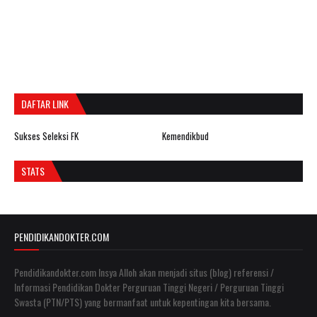
DAFTAR LINK
Sukses Seleksi FK
Kemendikbud
STATS
PENDIDIKANDOKTER.COM
Pendidikandokter.com Insya Alloh akan menjadi situs (blog) referensi /
Informasi Pendidikan Dokter Perguruan Tinggi Negeri / Perguruan Tinggi
Swasta (PTN/PTS) yang bermanfaat untuk kepentingan kita bersama.