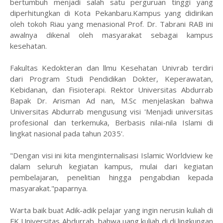
bertumbuh menjadi salah satu perguruan tinggi yang
diperhitungkan di Kota Pekanbaru.Kampus yang didirikan
oleh tokoh Riau yang menasional Prof. Dr. Tabrani RAB ini
awalnya dikenal oleh masyarakat sebagai kampus
kesehatan.
Fakultas Kedokteran dan llmu Kesehatan Univrab terdiri
dari Program Studi Pendidikan Dokter, Keperawatan,
Kebidanan, dan Fisioterapi. Rektor Universitas Abdurrab
Bapak Dr. Arisman Ad nan, M.Sc menjelaskan bahwa
Universitas Abdurrab mengusung visi 'Menjadi universitas
profesional dan terkemuka, Berbasis nilai-nila Islami di
lingkat nasional pada tahun 2035'.
"Dengan visi ini kita menginternalisasi Islamic Worldview ke
dalam seluruh kegiatan kampus, mulai dari kegiatan
pembelajaran, penelitian hingga pengabdian kepada
masyarakat."paparnya.
Warta baik buat Adik-adik pelajar yang ingin nerusin kuliah di
FK Universitas Abdurrab, bahwa uang kuliah di di lingkungan