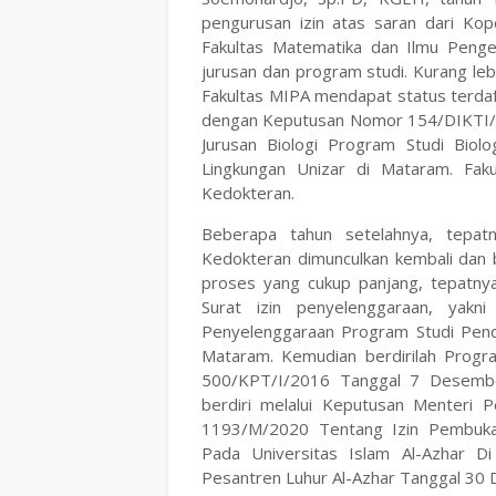
pengurusan izin atas saran dari Ko
Fakultas Matematika dan Ilmu Penge
jurusan dan program studi. Kurang leb
Fakultas MIPA mendapat status terdafta
dengan Keputusan Nomor 154/DIKTI/
Jurusan Biologi Program Studi Biol
Lingkungan Unizar di Mataram. Faku
Kedokteran.
Beberapa tahun setelahnya, tepat
Kedokteran dimunculkan kembali dan b
proses yang cukup panjang, tepatnya
Surat izin penyelenggaraan, yakn
Penyelenggaraan Program Studi Pendi
Mataram. Kemudian berdirilah Progr
500/KPT/I/2016 Tanggal 7 Desember
berdiri melalui Keputusan Menteri 
1193/M/2020 Tentang Izin Pembuka
Pada Universitas Islam Al-Azhar 
Pesantren Luhur Al-Azhar Tanggal 30