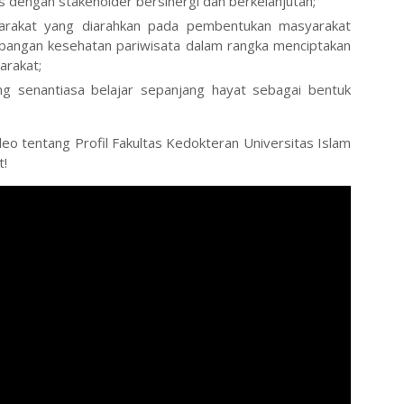
 dengan stakeholder bersinergi dan berkelanjutan;
arakat yang diarahkan pada pembentukan masyarakat
ngan kesehatan pariwisata dalam rangka menciptakan
arakat;
ng senantiasa belajar sepanjang hayat sebagai bentuk
deo tentang Profil Fakultas Kedokteran Universitas Islam
t!