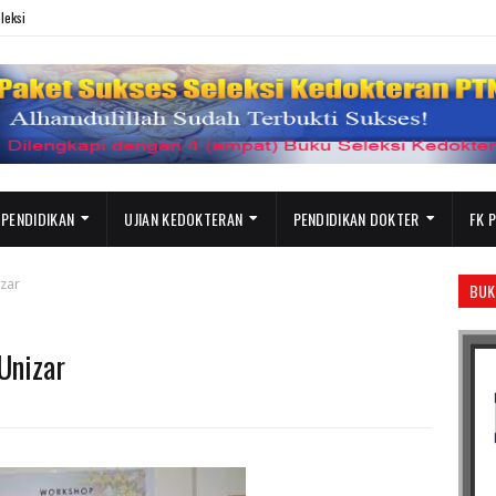
leksi
 PENDIDIKAN
UJIAN KEDOKTERAN
PENDIDIKAN DOKTER
FK 
izar
BUK
Unizar