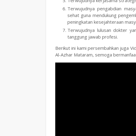
Terwujudnya kerjasama strategis
Terwujudnya pengabdian masy
sehat guna mendukung pengemba
peningkatan kesejahteraan masy
Terwujudnya lulusan dokter ya
tanggung jawab profesi.
Berikut ini kami persembahkan juga Vi
Al-Azhar Mataram, semoga bermanfaa