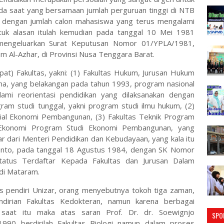
da saat yang bersamaan jumlah perguruan tinggi di NTB
ng dengan jumlah calon mahasiswa yang terus mengalami
ntuk alasan itulah kemudian pada tanggal 10 Mei 1981
 mengeluarkan Surat Keputusan Nomor 01/YPLA/1981,
 Al-Azhar, di Provinsi Nusa Tenggara Barat.
t) Fakultas, yakni: (1) Fakultas Hukum, Jurusan Hukum
a, yang belakangan pada tahun 1993, program nasional
lami reorientasi pendidikan yang dilaksanakan dengan
ram studi tunggal, yakni program studi ilmu hukum, (2)
sial Ekonomi Pembangunan, (3) Fakultas Teknik Program
as Ekonomi Program Studi Ekonomi Pembangunan, yang
 dari Menteri Pendidikan dan Kebudayaan, yang kala itu
santo, pada tanggal 18 Agustus 1984, dengan SK Nomor
atus Terdaftar Kepada Fakultas dan Jurusan Dalam
 di Mataram.
us pendiri Unizar, orang menyebutnya tokoh tiga zaman,
dirian Fakultas Kedokteran, namun karena berbagai
 saat itu maka atas saran Prof. Dr. dr. Soewignjo
SPO
990 berdirilah Fakultas Biologi namun dalam proses