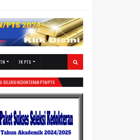
PTN
FK PTS
U SELEKSI KEDOKTERAN PTN/PTS