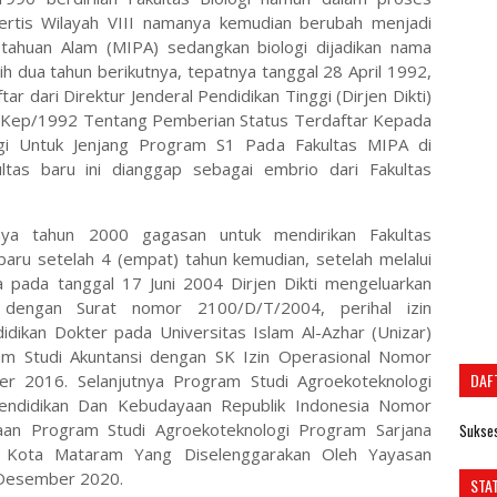
pertis Wilayah VIII namanya kemudian berubah menjadi
tahuan Alam (MIPA) sedangkan biologi dijadikan nama
ih dua tahun berikutnya, tepatnya tanggal 28 April 1992,
r dari Direktur Jenderal Pendidikan Tinggi (Dirjen Dikti)
Kep/1992 Tentang Pemberian Status Terdaftar Kepada
ogi Untuk Jenjang Program S1 Pada Fakultas MIPA di
ltas baru ini dianggap sebagai embrio dari Fakultas
nya tahun 2000 gagasan untuk mendirikan Fakultas
aru setelah 4 (empat) tahun kemudian, setelah melalui
 pada tanggal 17 Juni 2004 Dirjen Dikti mengeluarkan
i dengan Surat nomor 2100/D/T/2004, perihal izin
dikan Dokter pada Universitas Islam Al-Azhar (Unizar)
am Studi Akuntansi dengan SK Izin Operasional Nomor
DAF
 2016. Selanjutnya Program Studi Agroekoteknologi
Pendidikan Dan Kebudayaan Republik Indonesia Nomor
an Program Studi Agroekoteknologi Program Sarjana
Sukses
Di Kota Mataram Yang Diselenggarakan Oleh Yayasan
 Desember 2020.
STA