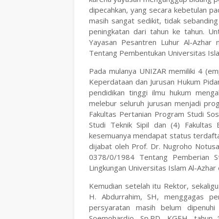
dipecahkan, yang secara kebetulan pa
masih sangat sedikit, tidak sebandi
peningkatan dari tahun ke tahun. U
Yayasan Pesantren Luhur Al-Azhar
Tentang Pembentukan Universitas Islam
Pada mulanya UNIZAR memiliki 4 (empa
Keperdataan dan Jurusan Hukum Pidan
pendidikan tinggi ilmu hukum menga
melebur seluruh jurusan menjadi prog
Fakultas Pertanian Program Studi So
Studi Teknik Sipil dan (4) Fakult
kesemuanya mendapat status terdaftar
dijabat oleh Prof. Dr. Nugroho Notu
0378/0/1984 Tentang Pemberian St
Lingkungan Universitas Islam Al-Azhar
Kemudian setelah itu Rektor, sekalig
H. Abdurrahim, SH, menggagas pen
persyaratan masih belum dipenuhi
Soemohardjo, Sp.PD, KGEH, tahun 1