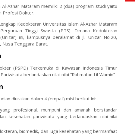
m Al-Azhar Mataram memiliki 2 (dua) program studi yaitu
 Profesi Dokter.
l Lengkap Kedokteran Universitas Islam Al-Azhar Mataram
 Perguruan Tinggi Swasta (PTS). Dimana Kedokteran
Unizar) ini, kampusnya beralamat di Jl. Unizar No.20,
, Nusa Tenggara Barat.
n
Dokter (PSPD) Terkemuka di Kawasan Indonesia Timur
riwisata berlandaskan nilai-nilai “Rahmatan Lil ‘Alamin”.
n
an diuraikan dalam 4 (empat) misi berikut ini:
 yang profesional, mumpuni dan amanah berstandar
an kesehatan pariwisata yang berlandaskan nilai-nilai
dokteran, biomedik, dan juga kesehatan yang bermanfaat