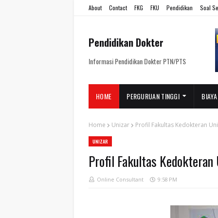
About
Contact
FKG
FKU
Pendidikan
Soal Se
Pendidikan Dokter
Informasi Pendidikan Dokter PTN/PTS
HOME
PERGURUAN TINGGI
BIAYA
Home
Unizar
Profil Fakultas Kedokteran Un
UNIZAR
Profil Fakultas Kedokteran 
Online Consultant
9:58 PM