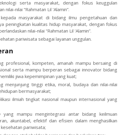
eknologi serta masyarakat, dengan fokus keuggulan
nilai-nilai “Rahmatan Lil ‘Alamin”.
 kepada masyarakat di bidang ilmu pengetahuan dan
ya peningkatan kualitas hidup masyarakat, dengan fokus
rlandaskan nilai-nilai “Rahmatan Lil ‘Alamin”.
hatan pariwisata sebagai layanan unggulan.
eran
ng profesional, kompeten, amanah mampu bersaing di
asional serta mampu berperan sebagai innovator bidang
memiliki jiwa kepemimpinan yang kuat;
 menjunjung tinggi etika, moral, budaya dan nilai-nilai
kehidupan bermasyarakat;
ikasi ilmiah tingkat nasional maupun internasional yang
D yang mampu mengintegrasi antar bidang keilmuan
ran, akuntabel, efektif dan efisien dalam menghasilkan
kesehatan pariwisata;