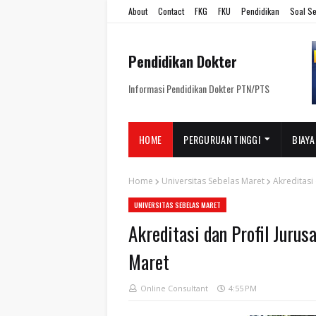
About
Contact
FKG
FKU
Pendidikan
Soal Se
Pendidikan Dokter
Informasi Pendidikan Dokter PTN/PTS
HOME
PERGURUAN TINGGI
BIAYA
Home
Universitas Sebelas Maret
Akreditasi
UNIVERSITAS SEBELAS MARET
Akreditasi dan Profil Juru
Maret
Online Consultant
4:55 PM