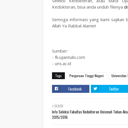
Seleksi Kedokteran, atau Mata Uji
Kedokteran, bisa anda unduh filenya
di
Semoga informasi yang kami sajikan 
Allah Ya Rabbal Alamin!
Sumber:
- fk.ujiantulis.com
- uns.ac.id
Tags
Perguruan Tinggi Negeri
Universitas
Facebook
Twitter
OLDER
Info Seleksi Fakultas Kedokteran Unismuh Tahun Ak
2015/2016