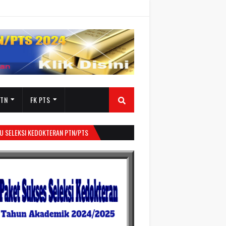
PTN
FK PTS
U SELEKSI KEDOKTERAN PTN/PTS