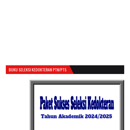
BUKU SELEKSI KEDOKTERAN PTN/PTS